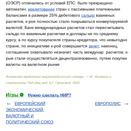
(ОЭСР) отличались от условий ЕПС: было прекращено
автоматич.
кредитование
стран с пассивными платежными
балансами в размере 25% дебетового
сальдо
взаимных
расчетов, к-рое полностью стало покрываться конвертируемой
валютой; Банк международных расчетов стал пересчитывать
сальдо по взаимным расчетам в доллары не по среднему
курсу, а по курсу покупателя страны-кредитора, что невыгодно
стране, по инициативе к-рой совершается
зачет
; наконец,
соглашение охватывало незначит. часть междунар. расчетов, к-
рые стали осуществляться децентрализованно, путем покупки
валюты на валютном рынке
Финансово-кредитный энциклопедический словарь. — М.: Финансы и
статистика
.
Под общ. ред. А.Г. Грязновой
.
2002
.
Игры ⚽
Нужно сделать НИР?
ЕВРОПЕЙСКИЙ
ЕВРОПОЛИС
ЭКОНОМИЧЕСКИЙ,
ВАЛЮТНЫЙ И
ПОЛИТИЧЕСКИЙ СОЮЗ